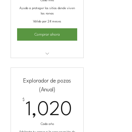
Cada mes
Ayuda a proteger los sitios donde viven
las ranas
Válido por 24 meses
Comprar ahora
Kit de adopción
Explorador de pozas
(Anual)
$
1,020$
1,020
Cada año