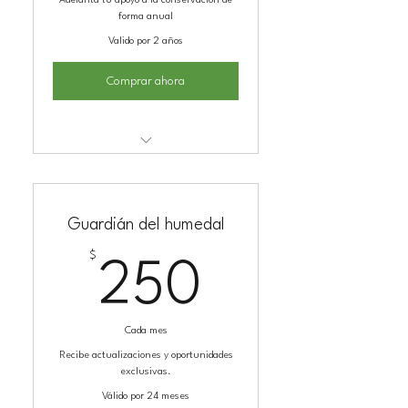
Adelanta tu apoyo a la conservación de
forma anual
Valido por 2 años
Comprar ahora
Kit de adopción
Guardián del humedal
$
250$
250
Cada mes
Recibe actualizaciones y oportunidades
exclusivas.
Válido por 24 meses