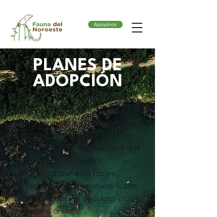
Apoyános
PLANES DE
ADOPCIÓN
Entendemos que las
circunstancias de cada persona
son diferentes y queremos hacer
que sea lo más accesible para que
formes parte de nuestra
comunidad, por esta razón
ofrecemos dos alternativas (cada
uno con la opción de subscripción
mensual o anual).