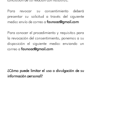
conclusión de su relación con nosotros.
Para revocar su consentimiento deberá
presentar su solicitud a través del siguiente
medio: envío de correo a
faunoac@gmail.com
Para conocer el procedimiento y requisitos para
la revocación del consentimiento, ponemos a su
disposición el siguiente medio: enviando un
correo a
faunoac@gmail.com
¿Cómo puede limitar el uso o divulgación de su
información personal?
Con objeto de que usted pueda limitar el uso y
divulgación de su información personal, le
ofrecemos los siguientes medios: enviando un
correo a
faunoac@gmail.com
¿Cómo puede conocer los cambios en este aviso
de privacidad?
El presente aviso de privacidad puede sufrir