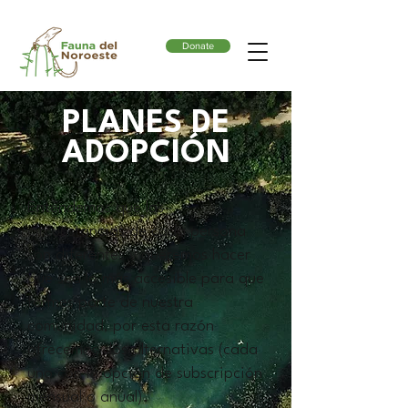
Donate
PLANES DE
ADOPCIÓN
Entendemos que las
circunstancias de cada persona
son diferentes y queremos hacer
que sea lo más accesible para que
formes parte de nuestra
comunidad, por esta razón
ofrecemos dos alternativas (cada
uno con la opción de subscripción
mensual o anual).