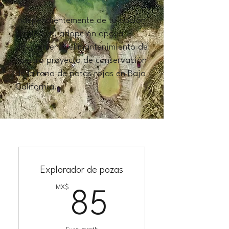
Independientemente de tu opción
elegida, tu adopción apoya
directamente el mantenimiento de
nuestro proyecto de conservación
de la rana de patas rojas en Baja
California.
Explorador de pozas
MX$
85MX$
85