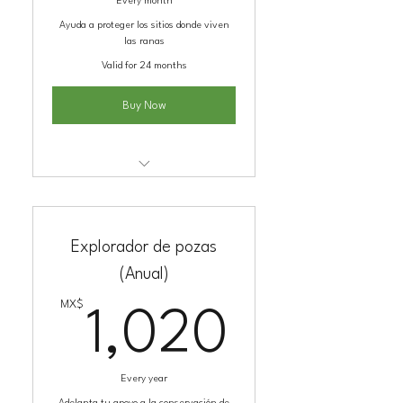
Every month
Ayuda a proteger los sitios donde viven
las ranas
Valid for 24 months
Buy Now
Kit de adopción
Explorador de pozas
(Anual)
MX$
1,020
1,020
Every year