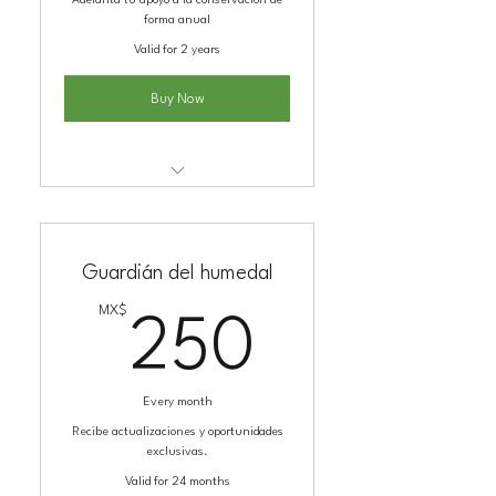
Adelanta tu apoyo a la conservación de
forma anual
Valid for 2 years
Buy Now
Kit de adopción
Guardián del humedal
MX$
250MX
250
Every month
Recibe actualizaciones y oportunidades
exclusivas.
Valid for 24 months